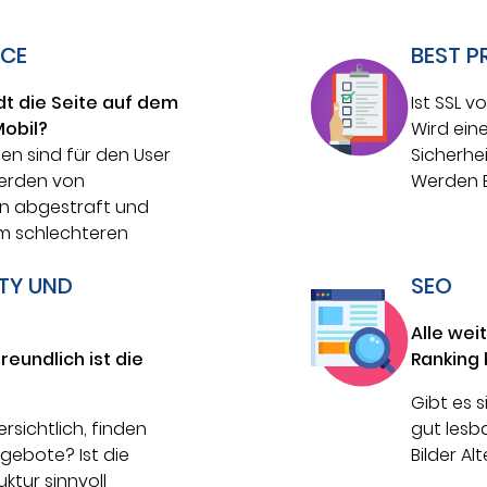
CE
BEST P
dt die Seite auf dem
Ist SSL 
obil?
Wird eine
en sind für den User
Sicherh
werden von
Werden B
n abgestraft und
em schlechteren
ITY UND
SEO
Alle wei
eundlich ist die
Ranking 
Gibt es s
ersichtlich, finden
gut lesba
gebote? Ist die
Bilder Al
ktur sinnvoll