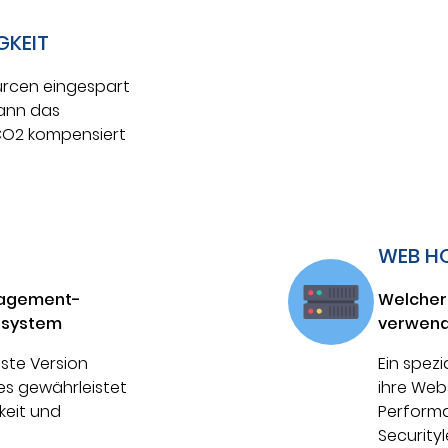
GKEIT
rcen eingespart
ann das
O2 kompensiert
WEB H
agement-
Welcher
psystem
verwend
lste Version
Ein spezi
es gewährleistet
ihre Web
keit und
Perform
Securityl