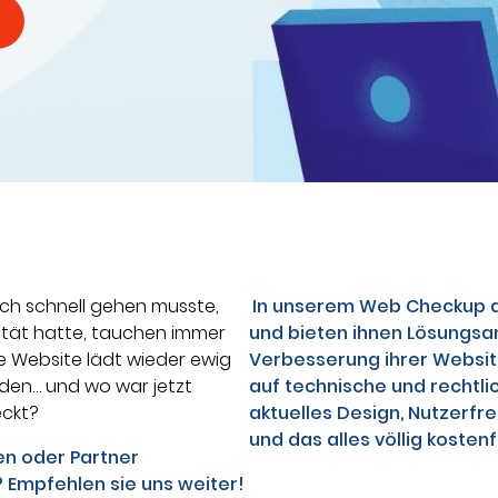
nfach schnell gehen musste,
In unserem Web Checkup an
rität hatte, tauchen immer
und bieten ihnen Lösungsa
ie Website lädt wieder ewig
Verbesserung ihrer Website.
nden… und wo war jetzt
auf technische und rechtli
eckt?
aktuelles Design, Nutzerfre
und das alles völlig kostenf
en oder Partner
? Empfehlen sie uns weiter!