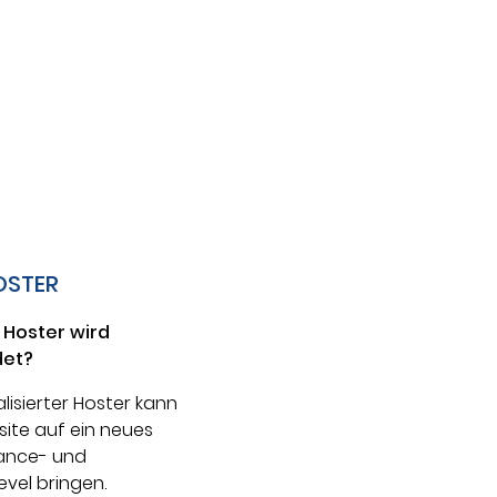
OSTER
 Hoster wird
et?
alisierter Hoster kann
site auf ein neues
ance- und
evel bringen.